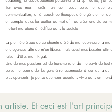
coaching, le développement personnel et la spiritualité, j'ai t
lien avec mes intérêts, tant au niveau personnel que pr
communication, tantôt coach ou thérapeute énergéticienne, de n
en compte toutes les parties de moi afin de créer une vie sur m
mettant ma pierre à l'édifice dans la société !
La première étape de ce chemin a été de me reconnecter à moi, 
et croyances afin de m'en libérer, mais aussi mes besoins afin 
raison d'être, mon ikigai.
Une de mes passions est de transmettre et de me servir de tout
personnel pour aider les gens à se reconnecter à leur tour à qui i
plus épanouis, je pense que nous pourrions vivre dans un mo
tiste. Et ceci est l'art princip