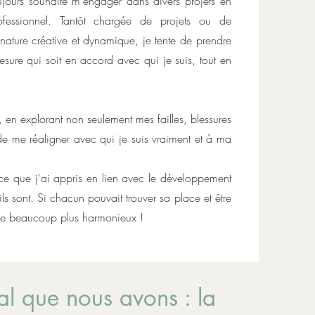
oujours souhaité m'engager dans divers projets en
ofessionnel. Tantôt chargée de projets ou de
ature créative et dynamique, je tente de prendre
esure qui soit en accord avec qui je suis, tout en
en explorant non seulement mes failles, blessures
de me réaligner avec qui je suis vraiment et à ma
 ce que j'ai appris en lien avec le développement
ls sont. Si chacun pouvait trouver sa place et être
nde beaucoup plus harmonieux !
al que nous avons : la