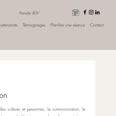
Prendre RDV
artenariats
Témoignages
Planifier une séance
Contact
ion
lles cultures et personnes, la communication, le