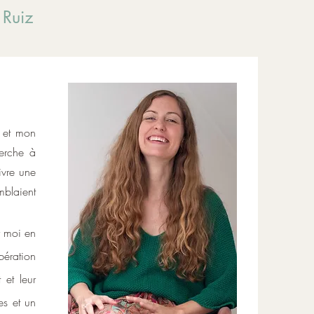
 Ruiz
i et mon
erche à
ivre une
mblaient
r moi en
ération
 et leur
es et un