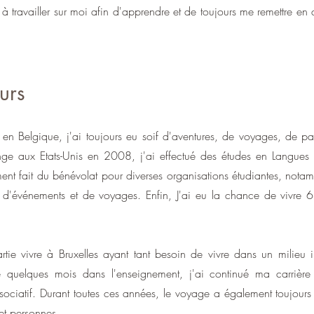
 à travailler sur moi afin d'apprendre et de toujours me remettre en 
urs
 en Belgique, j'ai toujours eu soif d'aventures, de voyages, de p
nge aux Etats-Unis en 2008, j'ai effectué des études en Langues
ment fait du bénévolat pour diverses organisations étudiantes, nota
ype d'événements et de voyages. Enfin, J'ai eu la chance de viv
tie vivre à Bruxelles ayant tant besoin de vivre dans un milieu in
llé quelques mois dans l'enseignement, j'ai continué ma carrièr
ssociatif. Durant toutes ces années, le voyage a également toujour
 et personnes.