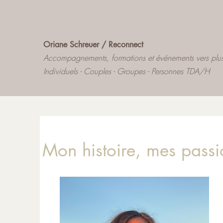
Oriane Schreuer / Reconnect
Accompagnements, formations et événements vers plu
Individuels - Couples - Groupes - Personnes
TDA/H
Mon histoire, mes pass