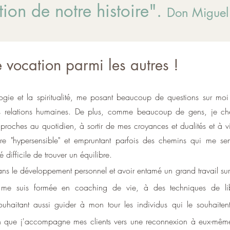
tion de notre histoire".
Don Miguel
e vocation parmi les autres !
ologie et la spiritualité, me posant beaucoup de questions sur mo
les relations humaines. De plus, comme beaucoup de gens, je ch
proches au quotidien, à sortir de mes croyances et dualités et à v
re "hypersensible" et empruntant parfois des chemins qui me se
difficile de trouver un équilibre.
ans le développement personnel et avoir entamé un grand travail su
je me suis formée en coaching de vie, à des techniques de lib
ouhaitant aussi guider à mon tour les individus qui le souhaitent
ion que j'accompagne mes clients vers une reconnexion à eux-mêm