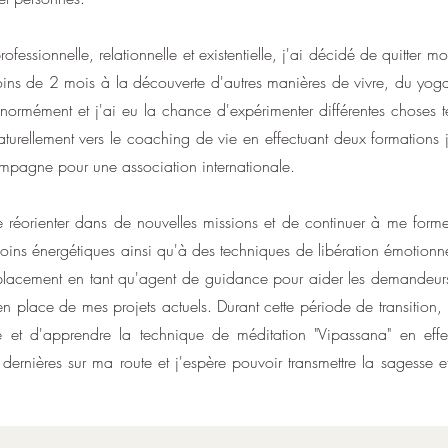
essionnelle, relationnelle et existentielle, j'ai décidé de quitter 
ins de 2 mois à la découverte d'autres manières de vivre, du yoga
ormément et j'ai eu la chance d'expérimenter différentes choses
naturellement vers le coaching de vie en effectuant deux formations
mpagne pour une association internationale.
e réorienter dans de nouvelles missions et de continuer à me form
soins énergétiques ainsi qu'à des techniques de libération émotion
remplacement en tant qu'agent de guidance pour aider les demandeurs
 place de mes projets actuels. Durant cette période de transitio
e et d'apprendre la technique de méditation "V
ipassana" en effe
s dernières sur ma route et j'espère pouvoir transmettre la sagesse 