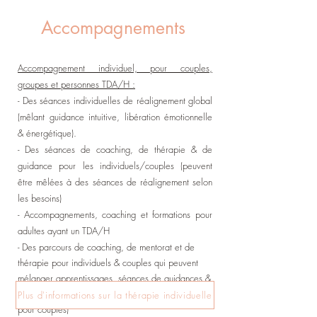
Accompagnements
Accompagnement individuel, pour couples,
groupes et personnes TDA/H :
- Des séances individuelles de réalignement global
(mêlant guidance intuitive, libération émotionnelle
& énergétique).
- Des séances de coaching, de thérapie & de
guidance pour les individuels/couples (peuvent
être mêlées à des séances de réalignement selon
les besoins)
- Accompagnements, coaching et formations pour
adultes ayant un TDA/H
- Des parcours de coaching, de mentorat et de
thérapie pour individuels & couples qui peuvent
mélanger apprentissages, séances de guidances &
réalignement et fleurs de bach (en individuel ou
Plus d'informations sur la thérapie individuelle
pour couples)